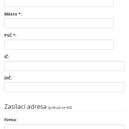
Město
*
:
PSČ
*
:
IČ:
DIČ:
Zasílací adresa
(pokud se liší)
Firma: