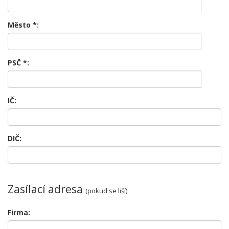
Město
*
:
PSČ
*
:
IČ:
DIČ:
Zasílací adresa
(pokud se liší)
Firma: