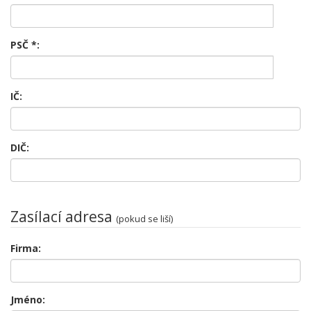
PSČ
*
:
IČ:
DIČ:
Zasílací adresa
(pokud se liší)
Firma:
Jméno: